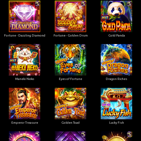
Fortune - Dazzling Diamond
Fortune - Golden Drum
Gold Panda
Maneki Neko
Eyes of Fortune
Dragon Riches
Emperor Treasure
Golden Toad
Lucky Fish