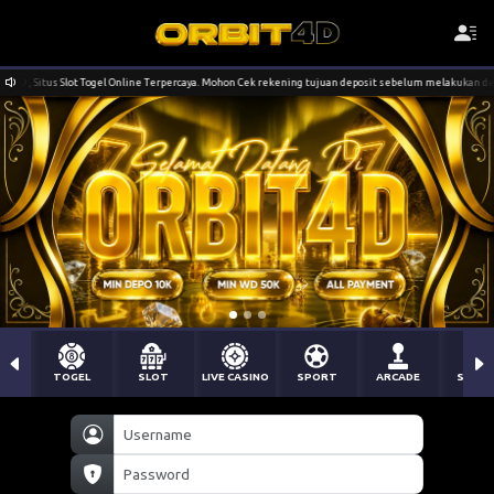
itus Slot Togel Online Terpercaya. Mohon Cek rekening tujuan deposit sebelum melakukan deposit.
TOGEL
SLOT
LIVE CASINO
SPORT
ARCADE
SABU