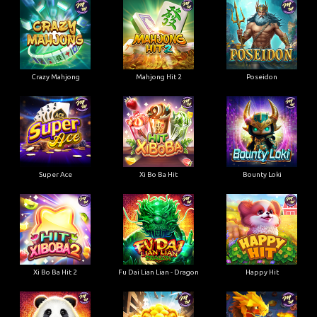
Crazy Mahjong
Mahjong Hit 2
Poseidon
Super Ace
Xi Bo Ba Hit
Bounty Loki
Xi Bo Ba Hit 2
Fu Dai Lian Lian - Dragon
Happy Hit