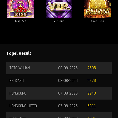
King-777
VIP Club
Gold Rush
Togel Result
CAMBODIA
08-08-2026
2605
7635
TAIWAN
07-08-2026
2476
5838
CHINA
07-08-2026
9943
6699
JAPAN
07-08-2026
6011
3965