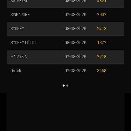
4821
7907
2413
1377
7218
3158