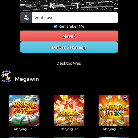
Remember Me
Masuk
Daftar Sekarang
Desktop
Wap
Megawin
Mahjong Hit +
Mahjong Hit
Mahjong Hit 2+