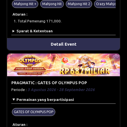
Mahjong Hit +
Mahjong Hit
Mahjong Hit 2
Crazy Mahjong
Aturan :
Total Pemenang 171,000.
Syarat & Ketentuan
Detail Event
PRAGMATIC : GATES OF OLYMPUS POP
Periode :
3 Agustus 2026 - 28 September 2026
Permainan yang berpartisipasi
GATES OF OLYMPUS POP
Aturan :