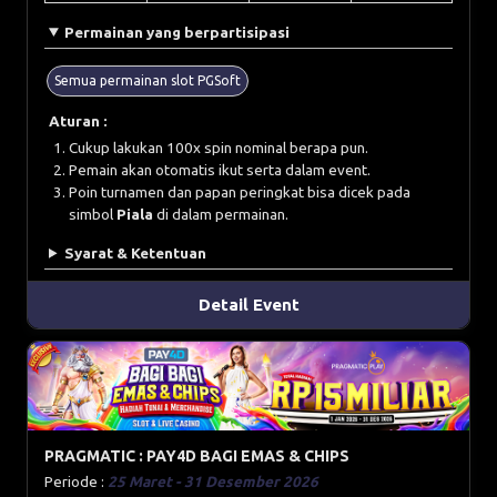
Permainan yang berpartisipasi
Semua permainan slot PGSoft
Aturan :
Cukup lakukan 100x spin nominal berapa pun.
Pemain akan otomatis ikut serta dalam event.
Poin turnamen dan papan peringkat bisa dicek pada
simbol
Piala
di dalam permainan.
Syarat & Ketentuan
Detail Event
PRAGMATIC : PAY4D BAGI EMAS & CHIPS
Periode :
25 Maret - 31 Desember 2026