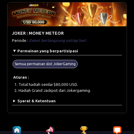
JOKER : MONEY METEOR
Periode :
Event berlangsung setiap hari
Permainan yang berpartisipasi
Semua permainan slot JokerGaming
Aturan :
Total hadiah senilai $80,000 USD.
Hadiah Grand Jackpot dari Jokergaming.
Syarat & Ketentuan