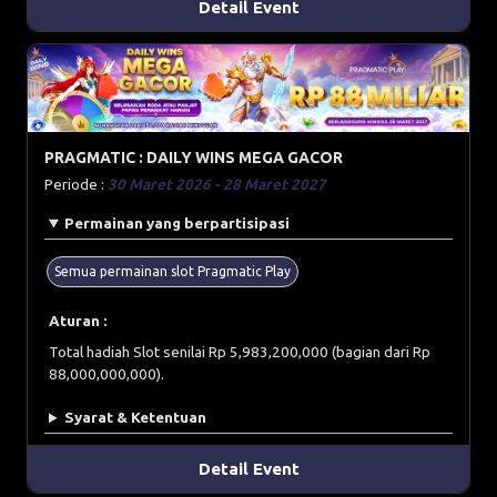
Detail Event
PRAGMATIC : DAILY WINS MEGA GACOR
Periode :
30 Maret 2026 - 28 Maret 2027
Permainan yang berpartisipasi
Semua permainan slot Pragmatic Play
Aturan :
Total hadiah Slot senilai Rp 5,983,200,000 (bagian dari Rp
88,000,000,000).
Syarat & Ketentuan
Detail Event