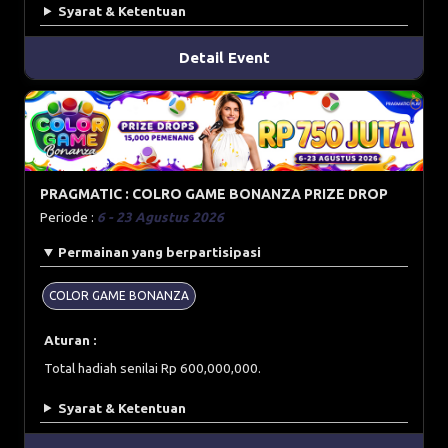
Syarat & Ketentuan
Detail Event
PRAGMATIC : COLRO GAME BONANZA PRIZE DROP
Periode :
6 - 23 Agustus 2026
Permainan yang berpartisipasi
COLOR GAME BONANZA
Aturan :
Total hadiah senilai Rp 600,000,000.
Syarat & Ketentuan