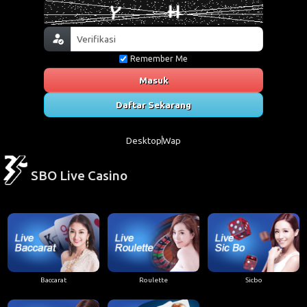
Remember Me
Masuk
Daftar Sekarang
Desktop
Wap
SBO Live Casino
Baccarat
Roulette
Sicbo