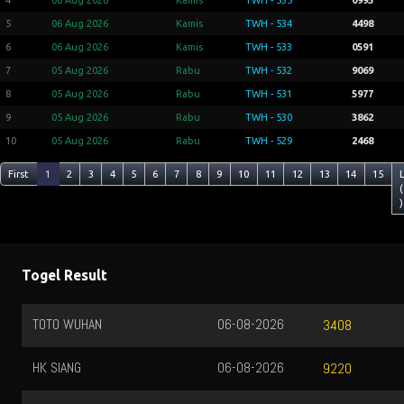
5
06 Aug 2026
Kamis
TWH - 534
4498
6
06 Aug 2026
Kamis
TWH - 533
0591
7
05 Aug 2026
Rabu
TWH - 532
9069
8
05 Aug 2026
Rabu
TWH - 531
5977
9
05 Aug 2026
Rabu
TWH - 530
3862
10
05 Aug 2026
Rabu
TWH - 529
2468
First
1
2
3
4
5
6
7
8
9
10
11
12
13
14
15
(
)
Togel Result
TOTO WUHAN
06-08-2026
3408
HK SIANG
06-08-2026
9220