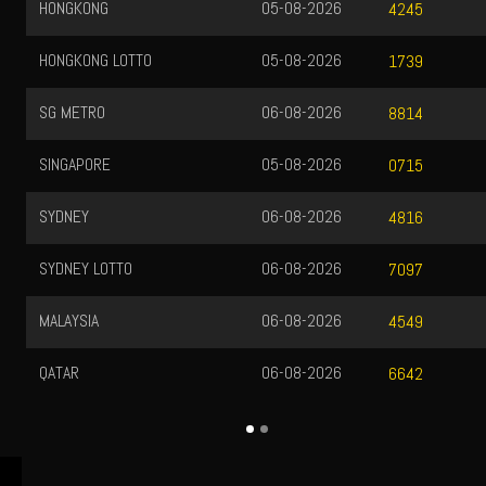
HONGKONG
05-08-2026
4245
HONGKONG LOTTO
05-08-2026
1739
SG METRO
06-08-2026
8814
SINGAPORE
05-08-2026
0715
SYDNEY
06-08-2026
4816
SYDNEY LOTTO
06-08-2026
7097
MALAYSIA
06-08-2026
4549
QATAR
06-08-2026
6642