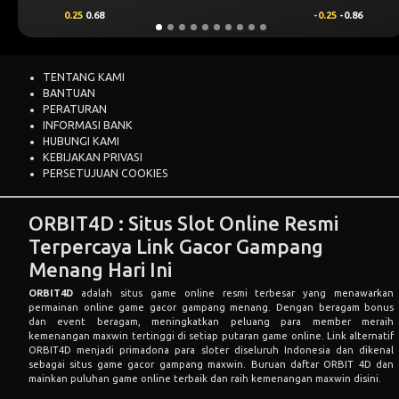
0.68
-0.25
-0.86
-0.25
0.
TENTANG KAMI
BANTUAN
PERATURAN
INFORMASI BANK
HUBUNGI KAMI
KEBIJAKAN PRIVASI
PERSETUJUAN COOKIES
ORBIT4D : Situs Slot Online Resmi
Terpercaya Link Gacor Gampang
Menang Hari Ini
ORBIT4D
adalah situs game online resmi terbesar yang menawarkan
permainan online game gacor gampang menang. Dengan beragam bonus
dan event beragam, meningkatkan peluang para member meraih
kemenangan maxwin tertinggi di setiap putaran game online. Link alternatif
ORBIT4D menjadi primadona para sloter diseluruh Indonesia dan dikenal
sebagai situs game gacor gampang maxwin. Buruan daftar ORBIT 4D dan
mainkan puluhan game online terbaik dan raih kemenangan maxwin disini.