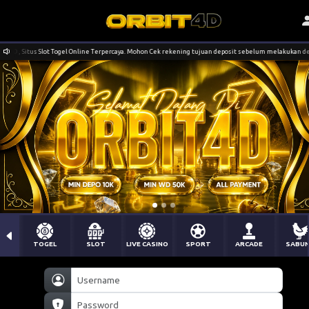
D , Situs Slot Togel Online Terpercaya. Mohon Cek rekening tujuan deposit sebelum melakukan deposi
TOGEL
SLOT
LIVE CASINO
SPORT
ARCADE
SABU