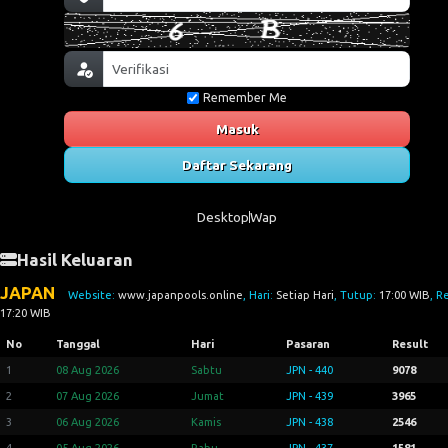
Remember Me
Masuk
Daftar Sekarang
Desktop
Wap
Hasil Keluaran
JAPAN
Website:
www.japanpools.online
, Hari:
Setiap Hari
, Tutup:
17:00 WIB
, R
17:20 WIB
No
Tanggal
Hari
Pasaran
Result
1
08 Aug 2026
Sabtu
JPN - 440
9078
2
07 Aug 2026
Jumat
JPN - 439
3965
3
06 Aug 2026
Kamis
JPN - 438
2546
4
05 Aug 2026
Rabu
JPN - 437
1581