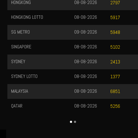
HONGKONG
08-08-2026
2797
HONGKONG LOTTO
08-08-2026
5917
SG METRO
09-08-2026
5948
SINGAPORE
08-08-2026
5102
SYDNEY
08-08-2026
2413
SYDNEY LOTTO
08-08-2026
1377
MALAYSIA
08-08-2026
6851
QATAR
08-08-2026
5256