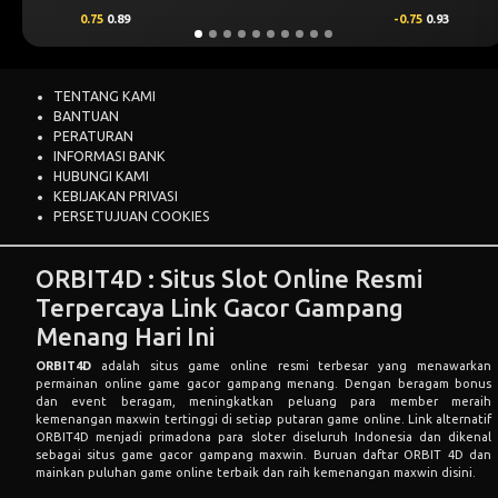
-0.75
0.93
0.75
0.77
TENTANG KAMI
BANTUAN
PERATURAN
INFORMASI BANK
HUBUNGI KAMI
KEBIJAKAN PRIVASI
PERSETUJUAN COOKIES
ORBIT4D : Situs Slot Online Resmi
Terpercaya Link Gacor Gampang
Menang Hari Ini
ORBIT4D
adalah situs game online resmi terbesar yang menawarkan
permainan online game gacor gampang menang. Dengan beragam bonus
dan event beragam, meningkatkan peluang para member meraih
kemenangan maxwin tertinggi di setiap putaran game online. Link alternatif
ORBIT4D menjadi primadona para sloter diseluruh Indonesia dan dikenal
sebagai situs game gacor gampang maxwin. Buruan daftar ORBIT 4D dan
mainkan puluhan game online terbaik dan raih kemenangan maxwin disini.