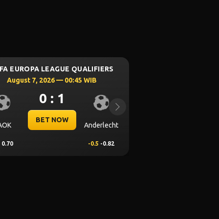
AGUE QUALIFIERS
UEFA EUROPA LEAGUE QUALIFIE
26 — 01:00 WIB
August 7, 2026 — 00:00 WIB
: 0
1 : 0
Next
 NOW
BET NOW
Vikingur
Lincoln Red
Omon
Reykjavik
Imps (n)
Nicos
-0.25
-0.76
0.00
-0.37
0.00
0.