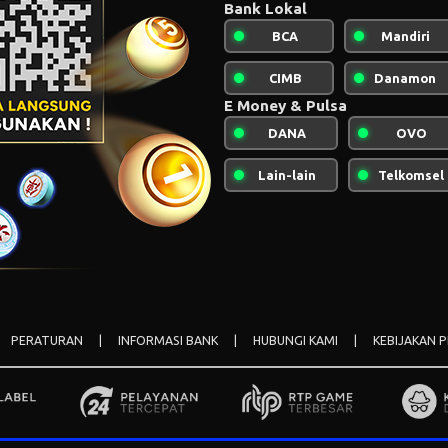
Bank Lokal
BCA
Mandiri
CIMB
Danamon
E Money & Pulsa
DANA
OVO
Lain-lain
Telkomsel
PERATURAN
|
INFORMASI BANK
|
HUBUNGI KAMI
|
KEBIJAKAN P