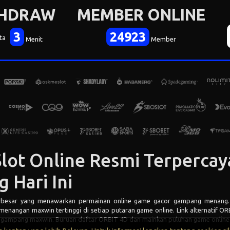
THDRAW
MEMBER ONLINE
3
24923
ta
Menit
Member
Slot Online Resmi Terpercay
Hari Ini
erbesar yang menawarkan permainan online game gacor gampang menang
nangan maxwin tertinggi di setiap putaran game online. Link alternatif OR
r gampang maxwin. Buruan daftar ORBIT 4D dan mainkan puluhan game online 