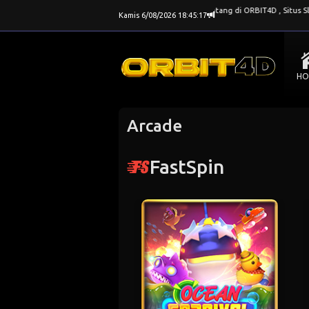
Selamat Datang di ORBIT4D , Situs Slot
Kamis 6/08/2026 18:45:18
HO
Arcade
FastSpin